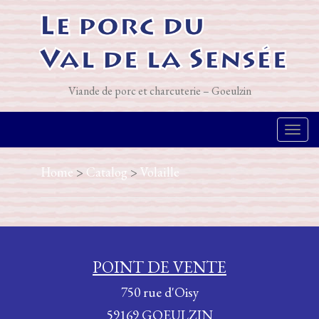
Viande de porc et charcuterie – Goeulzin
T
o
Home
>
Catalog
>
Volaille
g
g
l
POINT DE VENTE
e
750 rue d'Oisy
n
59169 GOEULZIN