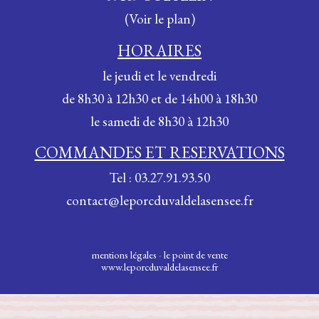
a
(Voir le plan)
v
HORAIRES
i
le jeudi et le vendredi
de 8h30 à 12h30 et de 14h00 à 18h30
g
le samedi de 8h30 à 12h30
a
COMMANDES ET RESERVATIONS
t
Tel : 03.27.91.93.50
i
contact@leporcduvaldelasensee.fr
o
n
mentions légales
-
le point de vente
www.leporcduvaldelasensee.fr