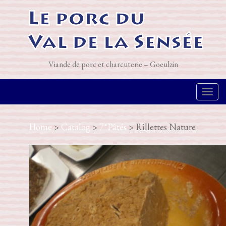
Viande de porc et charcuterie – Goeulzin
T
o
Home
>
Catalog
>
7*Pâtés
> Rillettes Nature
g
g
l
e
n