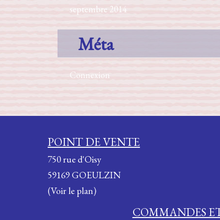
:
septembre 2014
Méta
Connexion
POINT DE VENTE
750 rue d'Oisy
59169 GOEULZIN
(Voir le plan)
COMMANDES ET