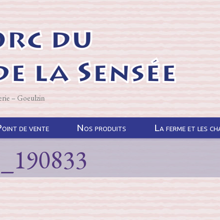
erie – Goeulzin
oint de vente
Nos produits
La ferme et les c
1_190833