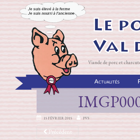
Viande de porc et charcut
Actualités
P
IMGP00
15 FÉVRIER 2015
PVS
Précédent